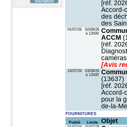
[réf. 202
Accord-c
des déch
des Sain
01/07/26
02/09/26
Communa
à 12h00
ACCM
(
[réf. 202
Diagnost
caméras
[Avis rec
10/07/26
03/09/26
Commun
à 12h00
(13637)
[réf. 202
Accord-c
pour la 
de-la-Me
FOURNITURES
Objet
Publié
Limite
01/07/24
01/07/28