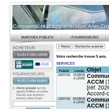
MARCHES PUBLICS
FOURNISSEURS
ACHETEUR
Accès à votre compte
Votre recherche trouve 5 avis.
SERVICES
Objet
Publié
Limite
FOURNISSEURS
24/07/26
31/08/26
Communa
à 12h00
ACCM
(
Accès à votre espace
[réf. 202
Alerte gratuite
sur les
appels d'offres, et codes
Accord-ca
d'accès aux dossiers :
donnez votre Email :
13/07/26
01/09/26
Communa
à 12h00
ACCM
(