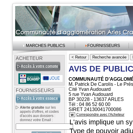
MARCHES PUBLICS
FOURNISSEURS
ACHETEUR
Accès à votre compte
AVIS DE PUBLIC
COMMUNAUTÉ D'AGGLOMÉ
M. Patrick De Carolis - Le Pré
Cité Yvan Audouard
FOURNISSEURS
5 rue Yvan Audouard
Accès à votre espace
BP 30228 - 13637 ARLES
Tél : 04 86 52 60 00
Alerte gratuite
sur les
SIRET 24130041700086
appels d'offres, et codes
Correspondre avec l'Acheteur
d'accès aux dossiers :
donnez votre Email :
L'avis implique un s
Type de pouvoir adjudi