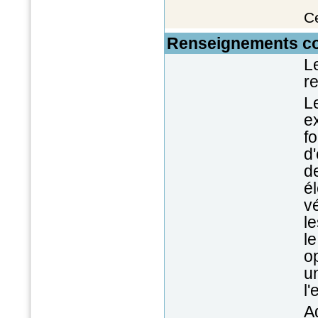
Ce
Renseignements c
L
r
L
ex
f
d'
d
é
vé
l
l
o
u
l
A