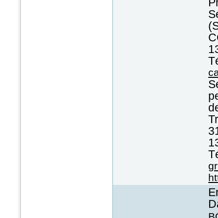
P
S
(
C
1
T
ca
S
p
d
Tr
3
1
T
gr
ht
En
D
B