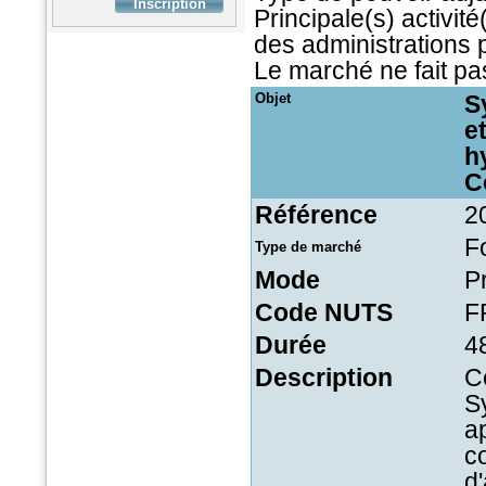
Principale(s) activit
des administrations 
Le marché ne fait pas
Objet
S
e
h
C
Référence
2
F
Type de marché
Mode
P
Code NUTS
F
Durée
4
Description
C
S
a
c
d