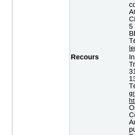
c
A
C
5
B
T
l
Recours
I
Tr
3
1
T
gr
ht
O
C
A
p