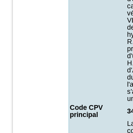
ca
vé
V
d
h
R
p
d
H
d
d
l'
s'
u
Code CPV
3
principal
L
c