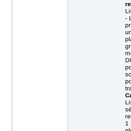
r
Li
- 
p
u
pl
g
m
D
po
so
po
tr
C
Li
sé
re
1 
gl