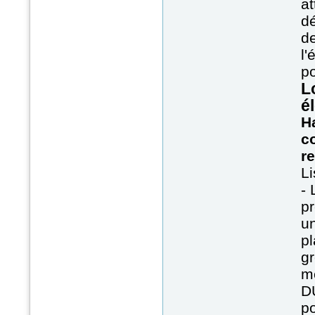
at
dé
de
l'
po
L
é
Ha
c
r
Li
- 
p
u
pl
g
m
D
po