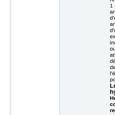
1 
an
d
an
d'
ex
in
ou
at
dé
de
l'
po
L
h
Ha
c
r