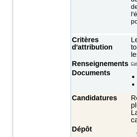
de
l'
po
Critères
Le
d'attribution
t
l
Renseignements
Cor
Documents
Candidatures
R
pl
La
ca
Dépôt