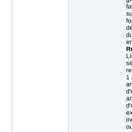
fa
su
fo
dé
du
en
R
Li
sé
re
1 
an
d
an
d'
ex
in
ou