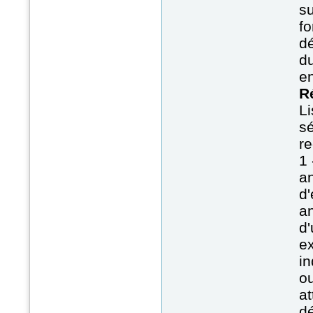
su
fo
dé
du
en
R
Li
sé
re
1 
an
d
an
d'
ex
in
ou
at
dé