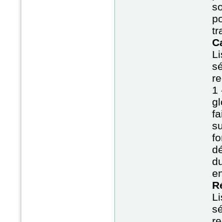
so
po
tr
C
Li
sé
re
1 
gl
fa
su
fo
dé
du
en
R
Li
sé
re