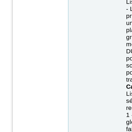
Li
- 
p
u
pl
g
m
D
po
so
po
tr
C
Li
sé
re
1 
gl
fa