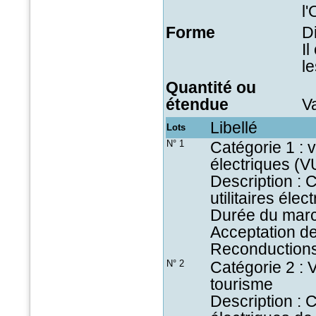
l
Forme
Di
I
le
Quantité ou
étendue
V
Libellé
Lots
N° 1
Catégorie 1 : v
électriques (
Description : 
utilitaires éle
Durée du marc
Acceptation de
Reconductions
N° 2
Catégorie 2 : 
tourisme
Description : 